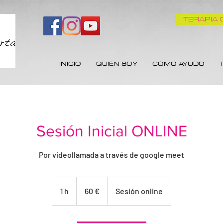
TERAPIA 
INICIO
QUIÉN SOY
CÓMO AYUDO
Sesión Inicial ONLINE
Por videollamada a través de google meet
60
euros
1 h
1
60 €
Sesión online