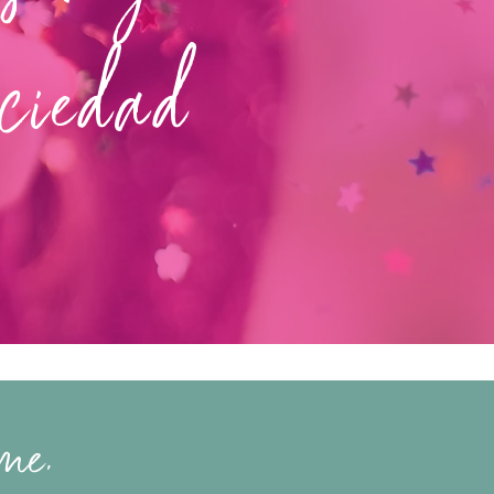
ociedad
me.