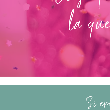
la que
Si er