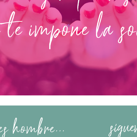
 te impone la s
sígue
es hombre...