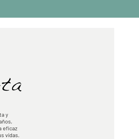
ta y
 años,
a eficaz
us vidas.