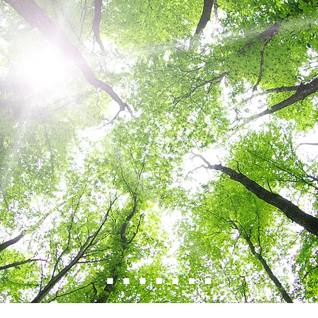
35
RAZONES
PARA
ACUDIR A
TERAPIA