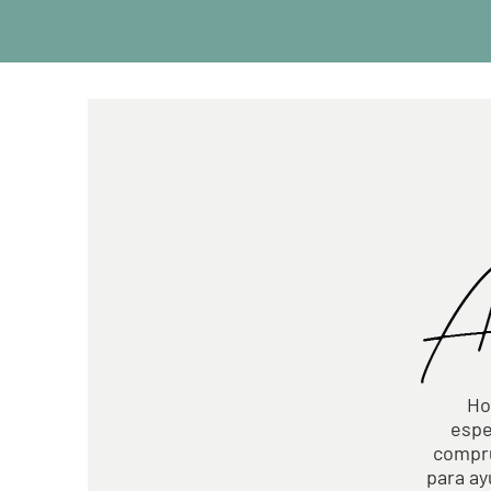
Ho
espe
compru
para ay