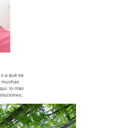
 o a qué se
de muchas
quí, lo más
oluciones.